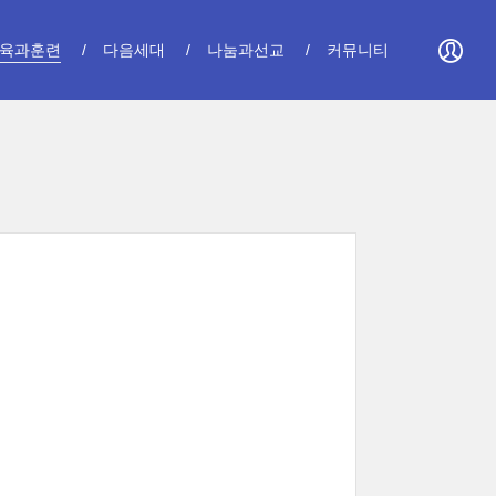
육과훈련
다음세대
나눔과선교
커뮤니티