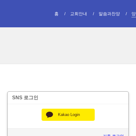
홈
교회안내
말씀과찬양
양
SNS 로그인
Kakao Login