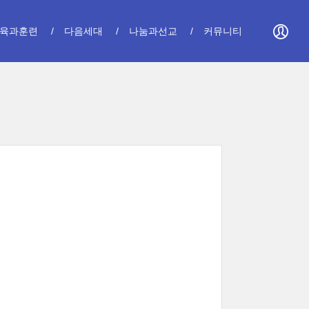
육과훈련
다음세대
나눔과선교
커뮤니티