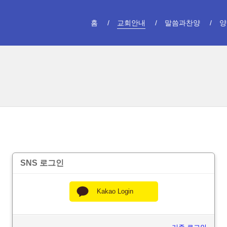
홈
교회안내
말씀과찬양
양
SNS 로그인
Kakao Login